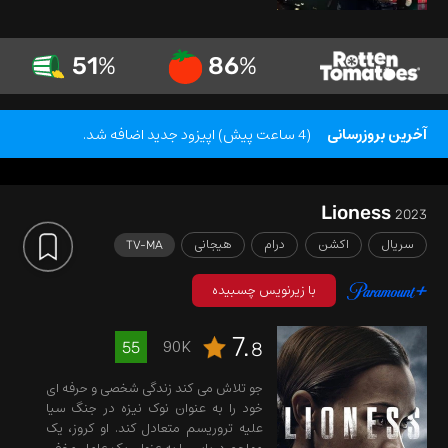
51
%
86
%
آخرین بروزرسانی
(4 ساعت پیش) اپیزود جدید اضافه شد.
Lioness
2023
سریال
اکشن
درام
هیجانی
TV-MA
با زیرنویس چسبیده
7.
90K
55
8
جو تلاش می کند زندگی شخصی و حرفه ای
خود را به عنوان نوک نیزه در جنگ سیا
علیه تروریسم متعادل کند. او کروز، یک