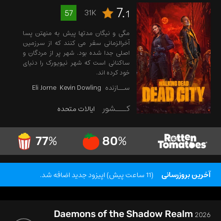
7.
31K
57
1
مگی و نیگان مدتها پیش به منهتن پسا
آخرالزمانی سفر می کنند که از سرزمین
اصلی جدا شده بود. شهر پر از مردگان و
ساکنانی است که شهر نیویورک را دنیای
خود کرده اند.
ســازنده
Kevin Dowling
Eli Jorne
کـــشور
ایالات متحده
77
%
80
%
آخرین بروزرسانی
(11 ساعت پیش) اپیزود جدید اضافه شد.
Daemons of the Shadow Realm
2026