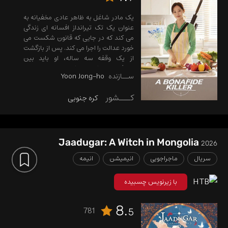
یک مادر شاغل به ظاهر عادی مخفیانه به
عنوان یک تک تیرانداز افسانه ای زندگی
می کند که در جایی که قانون شکست می
خورد عدالت را اجرا می کند. پس از بازگشت
از یک وقفه سه ساله، او باید بین
محافظت از خانواده خود و از بین بردن
ســازنده
Yoon Jong-ho
جنایتکاران خطرناک تعادل برقرار کند، در
حالی که یک روزنامه نگار مصمم و یک
کـــشور
کره جنوبی
کارآگاه بی امان به هویت پنهان او نزدیک
می شود.
Jaadugar: A Witch in Mongolia
2026
سریال
ماجراجویی
انیمیشن
انیمه
با زیرنویس چسبیده
8.
781
5