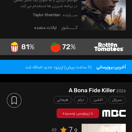
مهاجم دریایی را به عنوان یک عامل مخفی
در برنامه شیرزن ها استخدام می کند.
ســازنده
Taylor Sheridan
کـــشور
ایالات متحده
81
%
72
%
آخرین بروزرسانی
(5 ساعت پیش) اپیزود جدید اضافه شد.
A Bona Fide Killer
2026
سریال
اکشن
درام
هیجانی
با زیرنویس چسبیده
7.
49
9