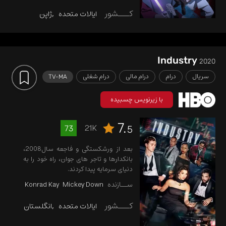
کـــشور
ایالات متحده
ژاپن
Industry
2020
سریال
درام
درام مالی
درام شغلی
TV-MA
با زیرنویس چسبیده
7.
21K
73
5
بعد از ورشکستگی و فاجعه سال2008،
بانکدارها و تاجر های جوان، راه خود را به
دنیای سرمایه‌ پیدا کردند.
ســازنده
Mickey Down
Konrad Kay
کـــشور
ایالات متحده
انگلستان