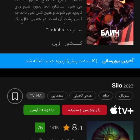
به صدا در می آید، صلح ناگهان شکسته
می شود. ساکنان آنجا بدون هیچ ردی
ناپدید می شوند و هیچ کس نمی داند چه
کسی پشت آن است. در همین حال، یک
سایه تاریک نیز به سمت ایچیگو و
ســازنده
Tite Kubo
دوستانش در شهر کاراکورا در حال
گسترش است...
کـــشور
ژاپن
آخرین بروزرسانی
(10 ساعت پیش) اپیزود جدید اضافه شد.
Silo
2023
سریال
درام
علمی تخیلی
معمایی
TV-MA
با زیرنویس چسبیده
با دوبله فارسی
8.
191K
75
1