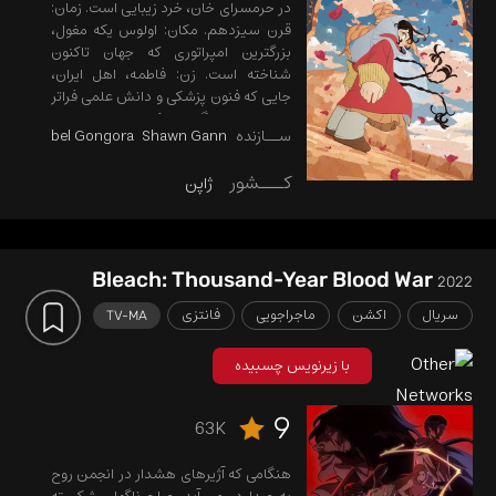
در حرمسرای خان، خرد زیبایی است. زمان:
قرن سیزدهم. مکان: اولوس یکه مغول،
بزرگترین امپراتوری که جهان تاکنون
شناخته است. زن: فاطمه، اهل ایران،
جایی که فنون پزشکی و دانش علمی فراتر
از هر زمان دیگری به کمال رسیده است.
ســازنده
Shawn Gann
Abel Gongora
آرزوی فاطمه ...
کـــشور
ژاپن
Bleach: Thousand-Year Blood War
2022
سریال
اکشن
ماجراجویی
فانتزی
TV-MA
با زیرنویس چسبیده
9
63K
هنگامی که آژیرهای هشدار در انجمن روح