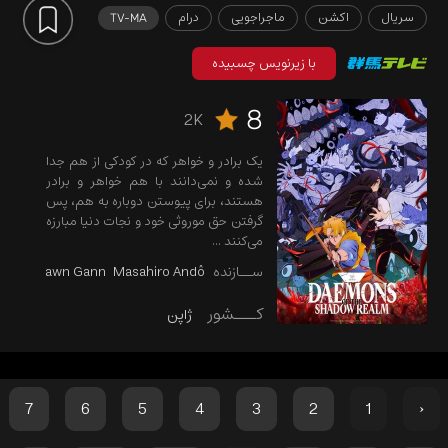
سریال
اکشن
ماجراجویی
درام
TV-MA
با زیرنویس چسبیده
8
2K
یک برادر و خواهر که در کودکی از هم جدا
شده و نمی‌دانند با هم خواهر و برادر
هستند، برای پیوستن دوباره به هم، پس
گرفتن حق موروثی خود و نجات دنیا مبارزه
می‌کنند ...
ســازنده
Masahiro Andô
Shawn Gann
کـــشور
ژاپن
7
6
5
4
3
2
1
‹