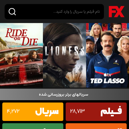
سریالهای برتر بروزرسانی شده
فـــیلم
سریال
4,272
28,713