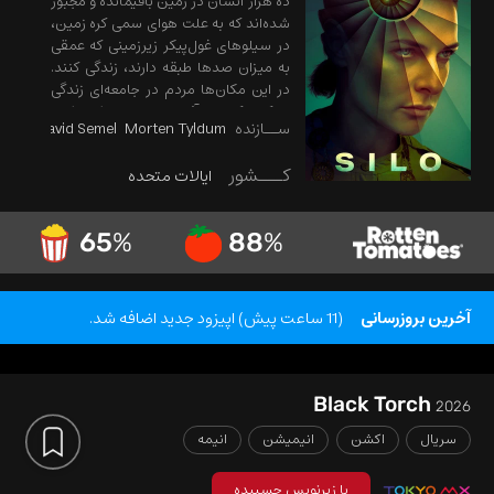
ده هزار انسان در زمین باقیمانده و مجبور
شده‌اند که به علت هوای سمی کره زمین،
در سیلو‌های غول‌پیکر زیرزمینی که عمقی
به میزان صد‌ها طبقه دارند، زندگی کنند.
در این مکان‌ها مردم در جامعه‌ای زندگی
می‌کنند که پر از آئین‌نامه‌های نوشته شده
ســازنده
Morten Tyldum
David Semel
برای محافظت از آن‌ها می‌باشد اما
هیچ‌کس نمی‌داند که چرا و چه زمانی این
کـــشور
ایالات متحده
سیلوها ساخته شده‌اند.
65
%
88
%
آخرین بروزرسانی
(11 ساعت پیش) اپیزود جدید اضافه شد.
Black Torch
2026
سریال
اکشن
انیمیشن
انیمه
با زیرنویس چسبیده