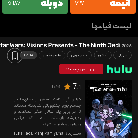
انیمه
دوبله
5,187
727
لیست فیلمها
tar Wars: Visions Presents - The Ninth Jedi
2026
سریال
اکشن
ماجراجویی
علمی تخیلی
TV-14
با زیرنویس چسبیده
7.
576
1
کارا و گروه نامتجانسش از جدای‌ها در
جست‌وجوی جنگجویانی شایسته هستند
تا در برابر یک سالار جنگی قدرتمند و
رو‌به‌رشد بایستند؛ دشمنی که قدرتش
روزبه‌روز بیشتر می‌شود.
ســازنده
Kenji Kamiyama
Shunsuke Tada