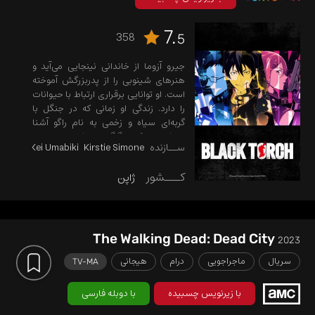
7.
358
5
جیرو آزوما از خاندانی نینجایی می‌آید و
هنرهای شینوبی را از پدربزرگش آموخته
است. او توانایی برقراری ارتباط با حیوانات
را دارد. زندگی او زمانی که در جنگل با
گربه‌ای سیاه و زخمی به نام راگو آشنا
می‌شود، به کلی دگرگون می‌شود ...
ســازنده
Kirstie Simone
Kei Umabiki
کـــشور
ژاپن
The Walking Dead: Dead City
2023
سریال
ماجراجویی
درام
هیجانی
TV-MA
با زیرنویس چسبیده
با دوبله فارسی