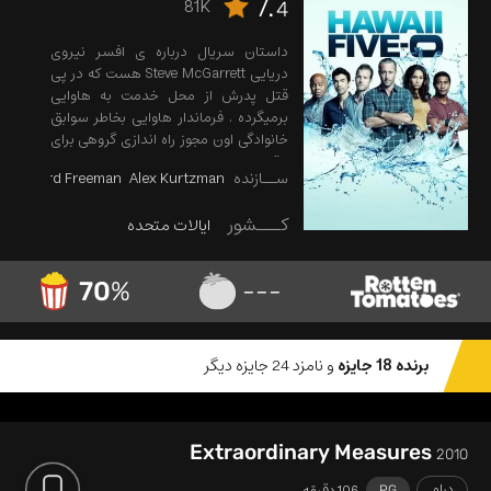
7.
81K
4
داستان سریال درباره ی افسر نیروی
دریایی Steve McGarrett هست که در پی
قتل پدرش از محل خدمت به هاوایی
برمیگرده . فرماندار هاوایی بخاطر سوابق
خانوادگی اون مجوز راه اندازی گروهی برای
مقابله با جرم و جنایت در هاوایی و
ســازنده
Alex Kurtzman
Leonard Freeman
همچنین پیگیری قتل پدرش رو میده ..
اون یک گروه 4 نفره رو تشکیل میده و
کـــشور
ایالات متحده
اختیارات نا محدودی که دارن به مقابله با
خلافکاران اون جزیره میپردازن . در هر
قسمت از سریال داستانی متفاوت جدا از
70
%
---
داستان اصلی سریال دنبال میشه .
برنده 18 جایزه
و نامزد 24 جایزه دیگر
Extraordinary Measures
2010
درام
106 دقیقه
PG