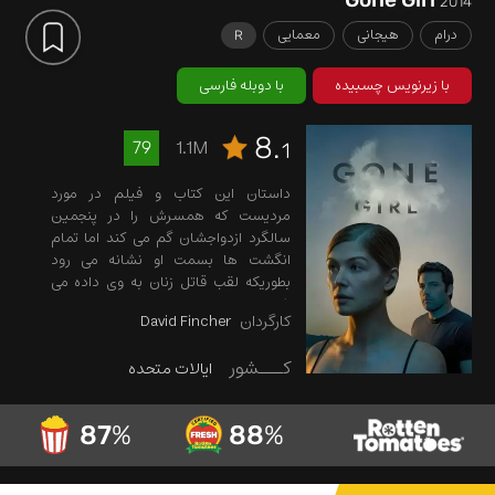
2014
درام
هیجانی
معمایی
R
با زیرنویس چسبیده
با دوبله فارسی
8.
1.1M
79
1
داستان این کتاب و فیلم در مورد
مردیست که همسرش را در پنجمین
سالگرد ازدواجشان گم می کند اما تمام
انگشت ها بسمت او نشانه می رود
بطوریکه لقب قاتل زنان به وی داده می
شود...
کارگردان
David Fincher
کـــشور
ایالات متحده
87
%
88
%