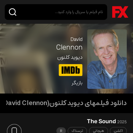
David
Clennon
دیوید کلنون
بازیگر
دانلود فیلمهای دیوید کلنون(David Clennon)
The Sound
2025
اکشن
هیجانی
ترسناک
R