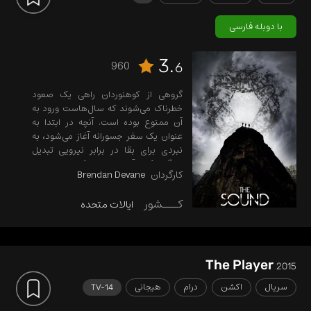
با دوبله فارسی
3.
960
6
گروهی از کوهنوردان راهی یک صعود
خطرناک می‌شوند که سال‌هاست ورود به
آن ممنوع بوده است. آنچه در ابتدا به
عنوان یک سفر جسورانه آغاز می‌شود، به
نبردی برای بقا در برابر نیرویی تبدیل
می‌گردد که با آن‌ها بازی می‌کند.
کارگردان
Brendan Devane
کـــشور
ایالات متحده
The Player
2015
سریال
اکشن
درام
هیجانی
TV-14