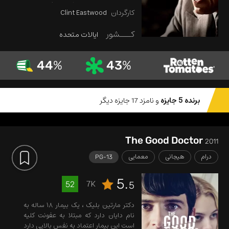
سال این سمت را در اختیار داشت. وی در
کارگردان
Clint Eastwood
این مدت توانست امنیتی قابل قبول در
ایالات متحده بوجود بیاورد که تحسین
کـــشور
ایالات متحده
فراوان مقامات را درپی داشت. اما در عین
حال شایعاتی هم مبنی بر اینکه «جی.
ادگار» تمایلات همجنس خواهانه ای هم
44
%
43
%
دارد منتشر شده بود که این مسئله هرگز
مشخص نشد. این فیلم به بخش هایی
ناشناخته از زندگی «جی. ادگار هوور» می
پردازد.
برنده 5 جایزه
و نامزد 17 جایزه دیگر
The Good Doctor
2011
درام
هیجانی
معمایی
PG-13
5.
7K
52
5
دکتر مارتین بلیک ، یک بیمار ۱۸ ساله به
نام دایان دارد که مبتلا به عفونت کلیه
است این بیمار اعتماد به نفس بالایی دارد