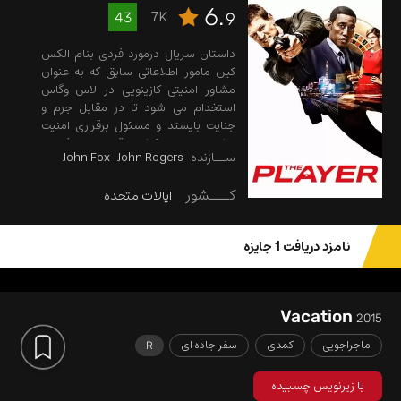
6.
7K
43
9
داستان سریال درمورد فردی بنام الکس
کین مامور اطلاعاتی سابق که به عنوان
مشاور امنیتی کازینویی در لاس وگاس
استخدام می شود تا در مقابل جرم و
جنایت بایستد و مسئول برقراری امنیت
باشد. او پس از کش و قوس های فراوان
ســازنده
John Rogers
John Fox
در زندگی خود و کشته شدن همسرش، با
شخصی بنام جانسون و کساندرا آشنا می
کـــشور
ایالات متحده
شود و پیشنهاد جانسون، شخصی که
مسئول نظارت بر قمارها در کازینو ـست،
مبنی بر شغلی خطرناک را می پذیرد. با این
نامزد دریافت 1 جایزه
اوصاف او خود را آماده مقابله با
خطرناکترین لحظات در زندگی اش می کند.
Vacation
2015
ماجراجویی
کمدی
سفر جاده ای
R
با زیرنویس چسبیده