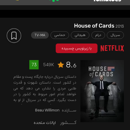
House of Cards
2013
سریال
درام
هیجانی
حماسی
TV-MA
با زیرنویس چسبیده
8.
549K
73
6
داستان سریال درباره جایگاه پست و مقام
در کشور است. داستان شهوت و قدرت
طلبی مردی را نشان می دهد که می
خواهد تمام امور مربوط به کشور را در
دست بگیرد. کسی که در سریال از او به
عنوان مرد بد ذات و شیطان صفت و
ســازنده
Beau Willimon
قدرت طلب یاد می شود. این مرد میخواهد
واشنگتن را از آن خود کند. کوین اسپیسی
کـــشور
ایالات متحده
در نقش این فرد به ایفای نقش خواهد
پرداخت…