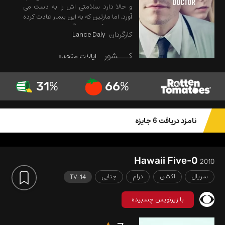
و حالا دارد سلامتی اش را به دست می
آورد. اما مارتین که به این بیمار عادت کرده
می ترستد که او را دیگر نبیند . به همین
کارگردان
Lance Daly
دلیل کاری می کند که او همیشه بیمار
بماند و در بیمارستان باشد و هر روز اورا
کـــشور
ایالات متحده
ببیند...
31
%
66
%
نامزد دریافت 6 جایزه
Hawaii Five-0
2010
سریال
اکشن
درام
جنایی
TV-14
با زیرنویس چسبیده