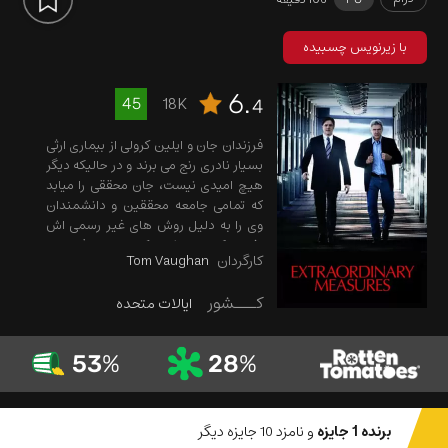
با زیرنویس چسبیده
6.
18K
45
4
فرزندان جان و ایلین کرولی از بیماری ارثی
بسیار نادری رنج می برند و در حالیکه دیگر
هیچ امیدی نیست، جان محققی را میابد
که تمامی جامعه محققین و دانشمندان
وی را به دلیل روش های غیر رسمی اش
نفی میکنند اما شاید که او بتواند فرزندان
کارگردان
Tom Vaughan
آنها را معالجه کند...
کـــشور
ایالات متحده
53
%
28
%
برنده 1 جایزه
و نامزد 10 جایزه دیگر