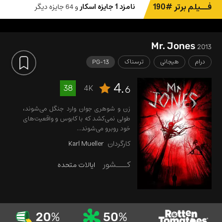
فــیلم برتر #190
نامزد 1 جایزه اسکار
و 64 جایزه دیگر
Mr. Jones
2013
درام
هیجانی
ترسناک
PG-13
4.
4K
38
6
زن و شوهری جوان وارد جنگل می‌شوند،
طولی نمی‌کشد که با کابوس و واقعیت‌های
خود روبرو می‌شوند...
کارگردان
Karl Mueller
کـــشور
ایالات متحده
20
%
50
%