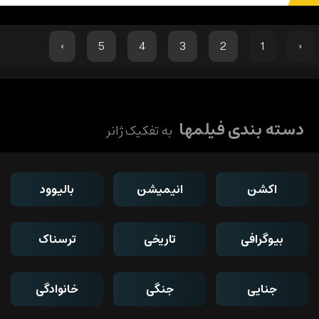
›
5
4
3
2
1
‹
دسته بندی فیلمها
به تفکیک ژانر
اکشن
انیمیشن
بالیوود
بیوگرافی
تاریخی
ترسناک
جنایی
جنگی
خانوادگی