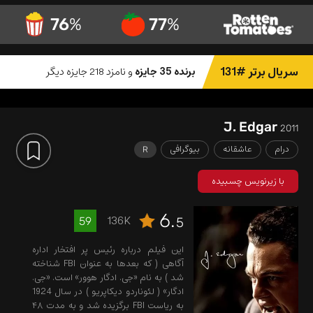
76
%
77
%
سریال برتر #131
برنده 35 جایزه
و نامزد 218 جایزه دیگر
J. Edgar
2011
درام
عاشقانه
بیوگرافی
R
با زیرنویس چسبیده
6.
136K
59
5
این فیلم درباره رئیس پر افتخار اداره
آگاهی ( که بعدها به عنوان FBI شناخته
شد ) به نام «جی. ادگار هوور» است. «جی.
ادگار» ( لئوناردو دیکاپریو ) در سال 1924
به ریاست FBI برگزیده شد و به مدت ۴۸