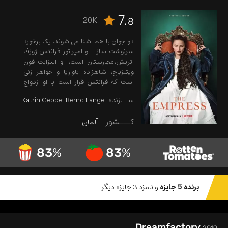
7.
20K
8
دو جوان با هم آشنا می شوند. یک برخورد
سرنوشت ساز . او امپراتور فرانتس ژوزف
اتریش،مجارستان است، او الیزابت فون
ویتلزباخ، شاهزاده باواریا و خواهر زنی
است که فرانتس قرار است با او ازدواج
کند.
ســازنده
Bernd Lange
Katrin Gebbe
کـــشور
آلمان
83
%
83
%
برنده 5 جایزه
و نامزد 3 جایزه دیگر
Dreamfactory