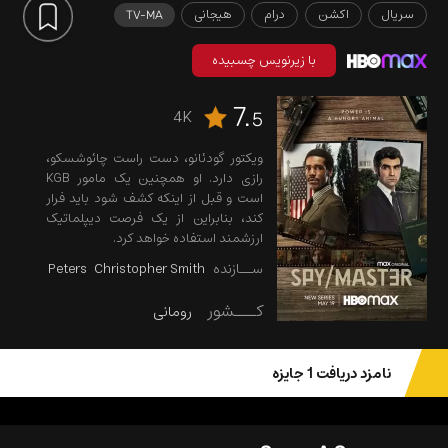
سریال
اکشن
درام
هیجانی
TV-MA
با زیرنویس چسبیده
7.
4K
5
ویکتور گودئانو، دست راست چائوشسکو،
رازی دارد. او همچنین یک مامور KGB
است و قبل از اینکه کشف شود باید فرار
کند، بنابراین از یک فرصت دیپلماتیک
ارزشمند استفاده خواهد کرد.
ســازنده
Christopher Smith
Kirsten Peters
کـــشور
رومانی
نامزد دریافت 1 جایزه