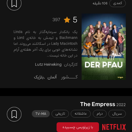
کمدی
106 دقیقه
5
397
یک بانکدار سرمایه‌گذار به نام Linda
Bachmann و تیمش به خانه‌ی Lord و
Lady Macintosh در اسکاتلند می‌روند. اما
نشانه‌های خوبی برای یک آخر هفته‌ی آرام
در این خانه نیست...
کارگردان
Lutz Heineking
کـــشور
آلمان
بلژیک
The Empress
2022
سریال
درام
عاشقانه
تاریخی
TV-MA
با زیرنویس چسبیده