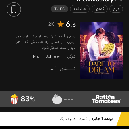
2019
درام
کمدی
عاشقانه
TV-PG
6.
2K
6
جوانی قصد دارد بعد از جداسازی دیوار
برلین در آلمان به عشقش که آنطرف
دیوار است ملحق شود .
کارگردان
Martin Schreier
کـــشور
آلمان
83
%
---
برنده 1 جایزه
و نامزد 1 جایزه دیگر