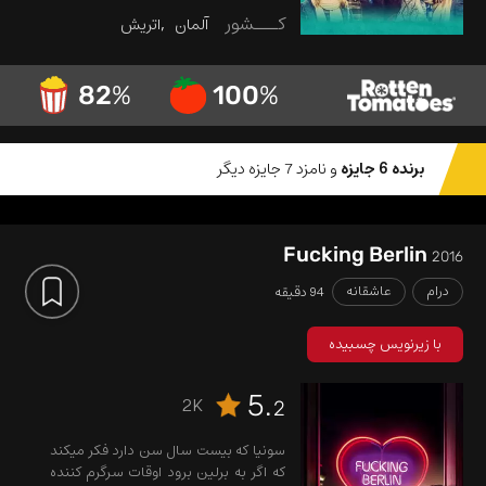
کـــشور
آلمان
اتریش
82
%
100
%
برنده 6 جایزه
و نامزد 7 جایزه دیگر
Fucking Berlin
2016
درام
عاشقانه
94 دقیقه
با زیرنویس چسبیده
5.
2K
2
سونیا که بیست سال سن دارد فکر میکند
که اگر به برلین برود اوقات سرگرم کننده