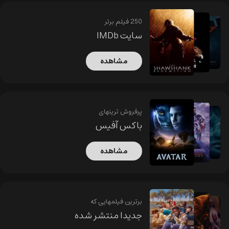
250 فیلم برتر
سایت IMDb
مشاهده
پرفروش ترینهای
باکس آفیس
مشاهده
برترین فیلمهایی که
جدیدا منتشر شده