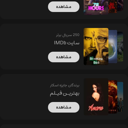
مشاهده
250 سریال برتر
سایت IMDb
مشاهده
برندگان جایزه اسکار
بهتریـن فیـلم
مشاهده