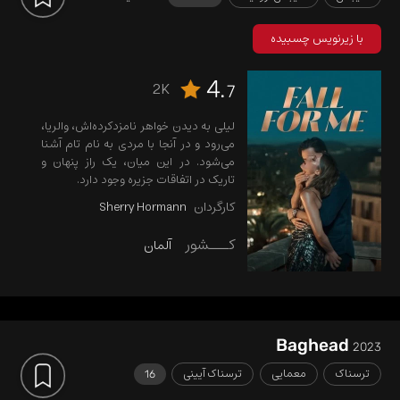
با زیرنویس چسبیده
4.
2K
7
لیلی به دیدن خواهر نامزدکرده‌اش، والریا،
می‌رود و در آنجا با مردی به نام تام آشنا
می‌شود. در این میان، یک راز پنهان و
تاریک در اتفاقات جزیره وجود دارد.
کارگردان
Sherry Hormann
کـــشور
آلمان
Baghead
2023
ترسناک
معمایی
ترسناک آیینی
16