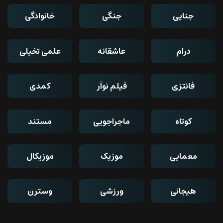
جنایی
جنگی
خانوادگی
درام
عاشقانه
علمی تخیلی
فانتزی
فیلم نوآر
کمدی
کوتاه
ماجراجویی
مستند
معمایی
موزیک
موزیکال
هیجانی
ورزشی
وسترن