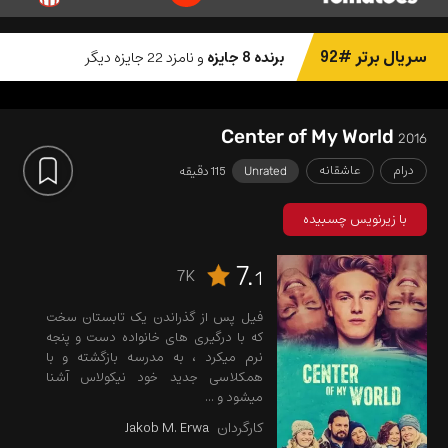
سریال برتر #92
برنده 8 جایزه
و نامزد 22 جایزه دیگر
Center of My World
2016
درام
عاشقانه
115 دقیقه
Unrated
با زیرنویس چسبیده
7.
7K
1
فیل پس از گذراندن یک تابستان سخت
که با درگیری های خانواده دست و پنجه
نرم میکرد ، به مدرسه بازگشته و با
همکلاسی جدید خود نیکولاس آشنا
میشود و ...
کارگردان
Jakob M. Erwa