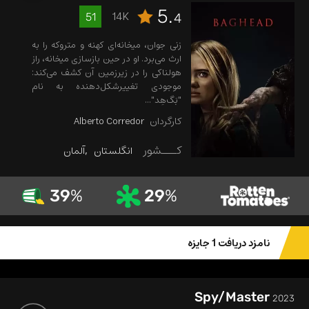
5.
14K
51
4
زنی جوان، میخانه‌ای کهنه و متروکه را به
ارث می‌برد. او در حین بازسازی میخانه، راز
هولناکی را در زیرزمین آن کشف می‌کند:
موجودی تغییرشکل‌دهنده به نام
"بَگ‌هِد"...
کارگردان
Alberto Corredor
کـــشور
انگلستان
آلمان
39
%
29
%
نامزد دریافت 1 جایزه
Spy/Master
2023