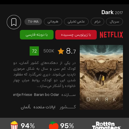
Dark
2017
سریال
درام
علمی تخیلی
هیجانی
TV-MA
با زیرنویس چسبیده
با دوبله فارسی
8.
500K
72
7
در یکی از دهکده‌های کشور آلمان، دو
کودک کم سن و سال به شکل مرموزی
ناپدید می‌شوند. دیری نمی‌گذرد که مفقود
شدن این دو کودک، روابط میان چهار
خانواده را آشکار می‌سازد...
ســازنده
Baran bo Odar
Jantje Friese
کـــشور
ایالات متحده
آلمان
94
%
95
%