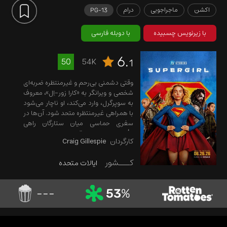
اکشن
ماجراجویی
درام
PG-13
با زیرنویس چسبیده
با دوبله فارسی
6.
54K
50
1
وقتی دشمنی بی‌رحم و غیرمنتظره ضربه‌ای
شخصی و ویرانگر به «کارا زور-اِل»، معروف
به سوپرگرل، وارد می‌کند، او ناچار می‌شود
با همراهی غیرمنتظره متحد شود. آن‌ها در
سفری حماسی میان ستارگان راهی
مأموریتی برای انتقام و اجرای عدالت
کارگردان
Craig Gillespie
می‌شوند.
کـــشور
ایالات متحده
---
53
%