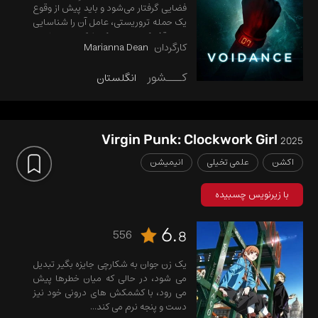
فضایی گرفتار می‌شود و باید پیش از وقوع
یک حمله تروریستی، عامل آن را شناسایی
و متوقف کند. هر بار که شکست می‌خورد،
کارگردان
Marianna Dean
فرصت دارد از ابتدا تلاش کند، اما تعداد
این فرصت‌ها محدود است.
کـــشور
انگلستان
Virgin Punk: Clockwork Girl
2025
اکشن
علمی تخیلی
انیمیشن
با زیرنویس چسبیده
6.
556
8
یک زن جوان به شکارچی جایزه بگیر تبدیل
می شود، در حالی که میان خطرها پیش
می رود، با کشمکش های درونی خود نیز
دست و پنجه نرم می کند...