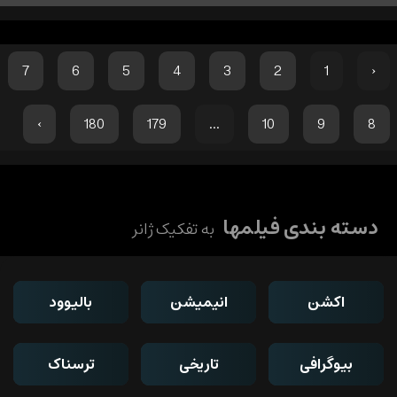
7
6
5
4
3
2
1
‹
›
180
179
...
10
9
8
دسته بندی فیلمها
به تفکیک ژانر
اکشن
انیمیشن
بالیوود
بیوگرافی
تاریخی
ترسناک