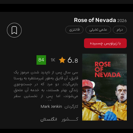
Rose of Nevada
2026
درام
علمی تخیلی
فانتزی
با زیرنویس چسبیده
6.
1K
84
8
سی سال پس از ناپدید شدن مرموز یک
قایق، آن قایق به‌طور غیرمنتظره به روستا
بازمی‌گردد. دو مرد که در جست‌وجوی
زندگی بهتر هستند، به خدمه آن ملحق
می‌شوند، اما پس از نخستین سفر
دریایی، خود را در گذشته می‌یابند..
کارگردان
Mark Jenkin
کـــشور
انگلستان