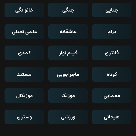
جنایی
جنگی
خانوادگی
درام
عاشقانه
علمی تخیلی
فانتزی
فیلم نوآر
کمدی
کوتاه
ماجراجویی
مستند
معمایی
موزیک
موزیکال
هیجانی
ورزشی
وسترن