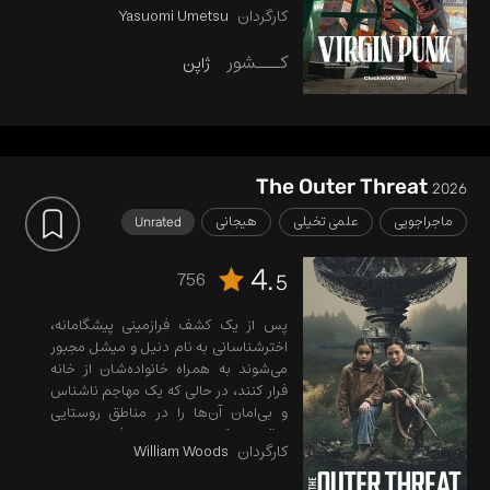
کارگردان
Yasuomi Umetsu
کـــشور
ژاپن
The Outer Threat
2026
ماجراجویی
علمی تخیلی
هیجانی
Unrated
4.
756
5
پس از یک کشف فرازمینی پیشگامانه،
اخترشناسانی به نام دنیل و میشل مجبور
می‌شوند به همراه خانواده‌شان از خانه
فرار کنند، در حالی که یک مهاجم ناشناس
و بی‌امان آن‌ها را در مناطق روستایی
تعقیب می‌کند. در جریان این فرار، مرز بین
کارگردان
William Woods
یک افشاگری کیهانی و پارانویای انسانی
کم‌رنگ می‌شود و به یک رویارویی پرتنش