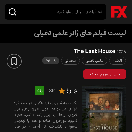
لیست فیلم های ژانر علمی تخیلی
The Last House
2026
اکشن
علمی تخیلی
هیجانی
PG-13
با زیرنویس چسبیده
5.
3K
45
8
یک خانوادهٔ چهار نفره ناگهان در خانهٔ خود
گرفتار می‌شوند؛ بدون هیچ راهی برای
خروج. آن‌ها باید برای زنده ماندن، هم با
کمبود روزافزون منابع و هم با تهدیدی
مرموز و ناشناخته که آن‌ها را در خانه