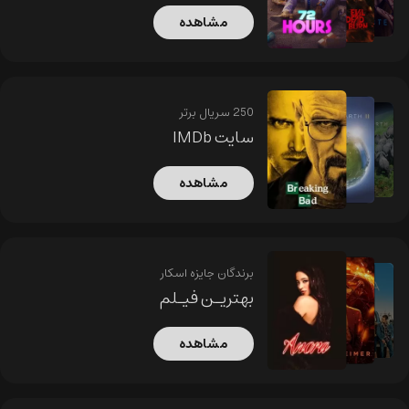
مشاهده
250 سریال برتر
سایت IMDb
مشاهده
برندگان جایزه اسکار
بهتریـن فیـلم
مشاهده