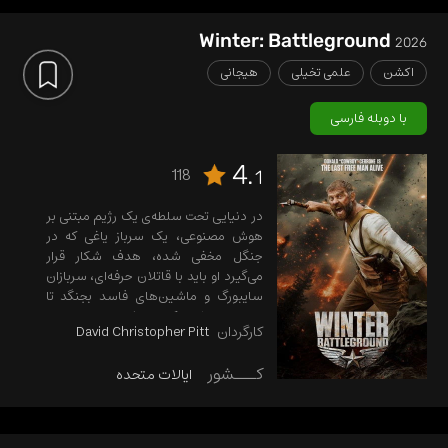
Winter: Battleground
2026
اکشن
علمی تخیلی
هیجانی
با دوبله فارسی
4.
118
1
در دنیایی تحت سلطه‌ی یک رژیم مبتنی بر
هوش مصنوعی، یک سرباز یاغی که در
جنگل مخفی شده، هدف شکار قرار
می‌گیرد او باید با قاتلان حرفه‌ای، سربازان
سایبورگ و ماشین‌های فاسد بجنگد تا
سیستم خطرناک هوش مصنوعی را
کارگردان
David Christopher Pitt
متوقف کند.
کـــشور
ایالات متحده