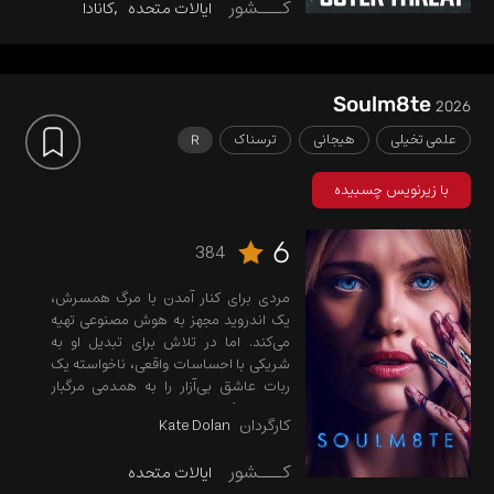
کـــشور
ایالات متحده
کانادا
و احساسی می‌انجامد که مرزهای درک،
علم و بقا را به چالش می‌کشد.
Soulm8te
2026
علمی تخیلی
هیجانی
ترسناک
R
با زیرنویس چسبیده
6
384
مردی برای کنار آمدن با مرگ همسرش،
یک اندروید مجهز به هوش مصنوعی تهیه
می‌کند. اما در تلاش برای تبدیل او به
شریکی با احساسات واقعی، ناخواسته یک
ربات عاشق بی‌آزار را به همدمی مرگبار
تبدیل می‌کند.
کارگردان
Kate Dolan
کـــشور
ایالات متحده