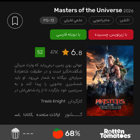
Masters of the Universe
2026
اکشن
ماجراجویی
علمی تخیلی
PG-13
با زیرنویس چسبیده
با دوبله فارسی
6.
47K
52
8
جوانی روی زمین درمی‌یابد که وارث میراثی
شگفت‌انگیز است و در حقیقت شاهزادهٔ
سیاره‌ای بیگانه به شمار می‌رود. او باید
شمشیری جادویی را پیدا کند و به
سرزمین خود بازگردد تا از پادشاهی‌اش در
برابر تهدیدهای پیش‌رو محافظت کند.
کارگردان
Travis Knight
کـــشور
ایالات متحده
کانادا
استرالیا
ا
---
68
%