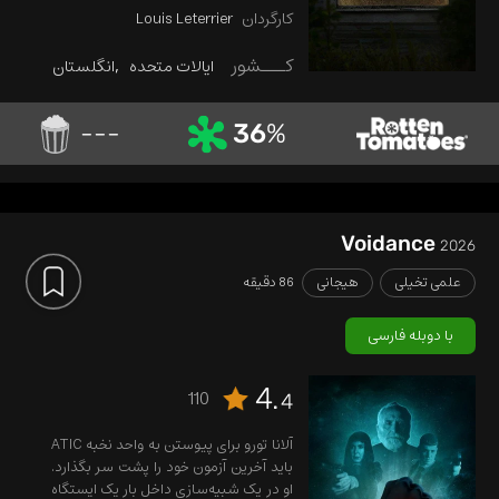
محبوس کرده است، مقابله کنند و در کنار
کارگردان
Louis Leterrier
یکدیگر راهی برای رهایی بیابند.
کـــشور
ایالات متحده
انگلستان
فرانس
---
36
%
Voidance
2026
علمی تخیلی
هیجانی
86 دقیقه
با دوبله فارسی
4.
110
4
آلانا تورو برای پیوستن به واحد نخبه ATIC
باید آخرین آزمون خود را پشت سر بگذارد.
او در یک شبیه‌سازی داخل بارِ یک ایستگاه