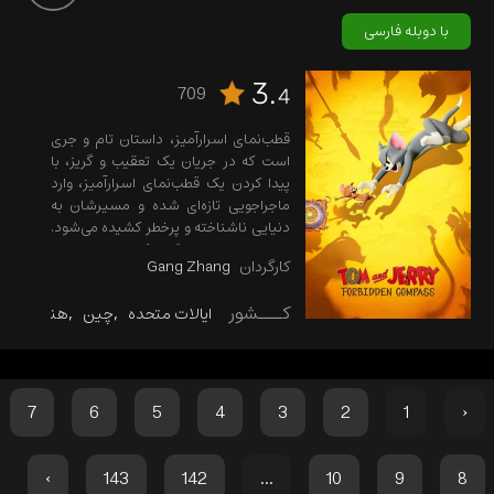
با دوبله فارسی
3.
709
4
قطب‌نمای اسرارآمیز، داستان تام و جری
است که در جریان یک تعقیب و گریز، با
پیدا کردن یک قطب‌نمای اسرارآمیز، وارد
ماجراجویی تازه‌ای شده و مسیرشان به
دنیایی ناشناخته و پرخطر کشیده می‌شود.
حالا باید با هم همکاری کرده تا راهی برای
کارگردان
Gang Zhang
بازگشت به خانه پیدا کنند.
کـــشور
ایالات متحده
چین
هند
7
6
5
4
3
2
1
‹
›
143
142
...
10
9
8