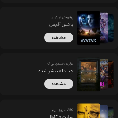
پرفروش ترینهای
باکس آفیس
مشاهده
برترین فیلمهایی که
جدیدا منتشر شده
مشاهده
250 سریال برتر
سایت IMDb