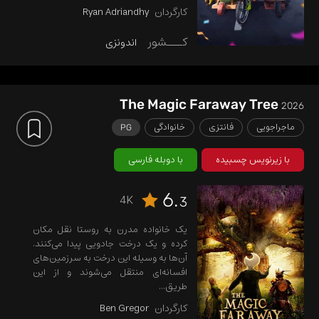
کند. این آشنایی آن‌ها را وارد سفری
کارگردان
Ryan Adriandhy
غیرمنتظره و ...
کـــشور
اندونزی
The Magic Faraway Tree
2026
ماجراجویی
فانتزی
خانوادگی
PG
با زیرنویس چسبیده
با دوبله فارسی
6.
4K
3
یک خانواده مدرن به روستا نقل مکان
کرده و یک درخت جادویی پیدا می‌کنند.
آن‌ها به وسیله این درخت به سرزمین‌های
افسانه‌ای منتقل می‌شوند و از این
طریق...
کارگردان
Ben Gregor