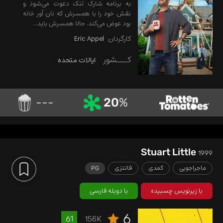
به برنامه شارک تنک دعوت می‌شود و
نقش خود را با همسرش که نان آور خانه
بود عوض می‌کند. حالا همسرش باید...
کارگردان
Eric Appel
کـــشور
ایالات متحده
---
20
%
Stuart Little
1999
ماجراجویی
کمدی
فانتزی
PG
با زیرنویس چسبیده
با دوبله فارسی
6
156K
61