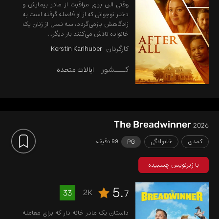
وقتی الن برای مراقبت از مادر بیمارش و
دختر نوجوانی که از او فاصله گرفته است به
زادگاهش بازمی‌گردد، سه نسل از زنان یک
خانواده تلاش می‌کنند بار دیگر...
کارگردان
Kerstin Karlhuber
کـــشور
ایالات متحده
The Breadwinner
2026
کمدی
خانوادگی
99 دقیقه
PG
با زیرنویس چسبیده
5.
2K
33
7
داستان یک مادر خانه دار که برای معامله