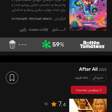
چالش‌ها و دشمنان تازه‌ای روبه‌رو شده و
برای نجات جهان، سفری پرخطر و تماشایی
را تجربه می‌کند.
کارگردان
Michael Jelenic
Aaron Horvath
کـــشور
ایالات متحده
ژاپن
---
59
%
After All
2025
خانوادگی
104 دقیقه
با زیرنویس چسبیده
7.
1K
4