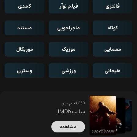
فانتزی
فیلم نوآر
کمدی
کوتاه
ماجراجویی
مستند
معمایی
موزیک
موزیکال
هیجانی
ورزشی
وسترن
250 فیلم برتر
سایت IMDb
مشاهده