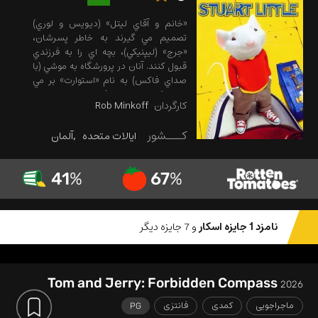
«خانم و آقاي ليتل» (ديويس و لوري)
تصميم مي گيرند به خاطر پسرشان،
«جرج» (ليپنيکي)، بچه اي را به فرزندي
قبول کنند. آنان در پرورشگاه به موشي (با
صداي فاکس) به نام «استوارت» بر مي
خورند که مي تواند حرف بزند، راست راست
کارگردان
Rob Minkoff
راه برود، لباس تنش کند و تقريبا هر کاري
که يک بچه ي آدم مي کند، انجام دهد....
کـــشور
ایالات متحده
آلمان
41
%
67
%
نامزد 1 جایزه اسکار
و 7 جایزه دیگر
Tom and Jerry: Forbidden Compass
2026
ماجراجویی
کمدی
فانتزی
PG