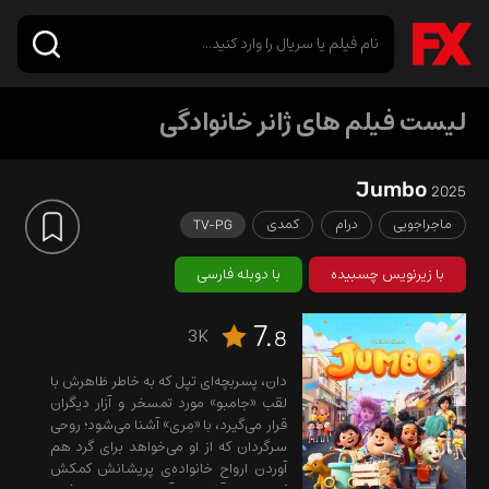
لیست فیلم های ژانر خانوادگی
Jumbo
2025
ماجراجویی
درام
کمدی
TV-PG
با زیرنویس چسبیده
با دوبله فارسی
7.
3K
8
دان، پسربچه‌ای تپل که به خاطر ظاهرش با
لقب «جامبو» مورد تمسخر و آزار دیگران
قرار می‌گیرد، با «مِری» آشنا می‌شود؛ روحی
سرگردان که از او می‌خواهد برای گرد هم
آوردن ارواح خانواده‌ی پریشانش کمکش