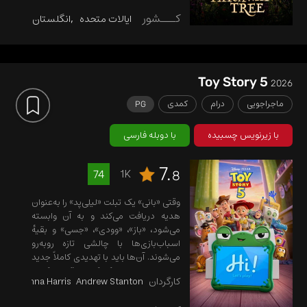
کـــشور
ایالات متحده
انگلستان
فرانس
Toy Story 5
2026
ماجراجویی
درام
کمدی
PG
با زیرنویس چسبیده
با دوبله فارسی
7.
1K
74
8
وقتی «بانی» یک تبلت «لیلِی‌پد» را به‌عنوان
هدیه دریافت می‌کند و به آن وابسته
می‌شود، «باز»، «وودی»، «جسی» و بقیهٔ
اسباب‌بازی‌ها با چالشی تازه روبه‌رو
می‌شوند. آن‌ها باید با تهدیدی کاملاً جدید
برای زمان بازی کودکان مقابله کنند؛
کارگردان
Andrew Stanton
McKenna Harris
تهدیدی که مأموریت و نقش آن‌ها را بسیار
دشوارتر از گذشته می‌کند.