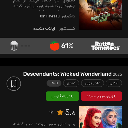
جمهوری نوپا تلاش می‌کند از تمام
آرمان‌هایی که شورشیان برای آن جنگیدند
محافظت کند، از کمک دین جارین،
کارگردان
Jon Favreau
شکارچی افسانه‌ای جایزه‌بگیر ماندالوری، و
شاگرد جوانش، گروگو، بهره می‌گیرد.
کـــشور
ایالات متحده
---
61
%
Descendants: Wicked Wonderland
2026
اکشن
ماجراجویی
کمدی
TV-G
با زیرنویس چسبیده
با دوبله فارسی
5.
1K
6
رد و کلوئی تصور می‌کنند تغییر گذشته