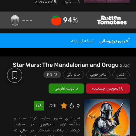
کـــشور
ایالات متحده
---
94
%
آخرین بروزرسانی
نسخه لو رفته
Star Wars: The Mandalorian and Grogu
2026
اکشن
ماجراجویی
خانوادگی
PG-13
با زیرنویس چسبیده
با دوبله فارسی
6.
72K
53
9
امپراتوری شرور سقوط کرده است و
جنگ‌سالاران امپراتوری در سراسر
کهکشان پراکنده شده‌اند. در حالی که