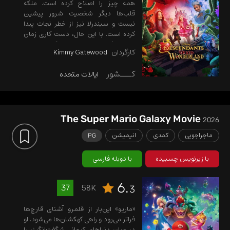
همه چیز را اصلاح کرده است. ملکه
قلب‌ها دیگر شخصیت شرور پیشین
نیست و سیندرلا نیز از خطر نجات پیدا
کرده است. با این حال، دست کاری زمان
پیامدی غیرمنتظره دارد و مدوکس هتر را...
کارگردان
Kimmy Gatewood
کـــشور
ایالات متحده
The Super Mario Galaxy Movie
2026
ماجراجویی
کمدی
انیمیشن
PG
با زیرنویس چسبیده
با دوبله فارسی
6.
58K
37
3
«ماریو» این‌بار از قلمرو آشنای قارچ‌ها
فراتر می‌رود و راهی کهکشان‌ها می‌شود. او
در میان دنیاهای کیهانی شگفت‌انگیز، با