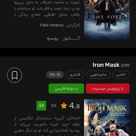
شهرت و حمایت اشراف، به دلیل بی‌پروا
بودن دچار تبعید و فقر شد. او سرانجام با
یافتن عشق حقیقی، معنای زندگی را
کشف کرد و نبوغش شکوفا شد تا به
کارگردان
Felix Umarov
بزرگترین اسطوره ادبی تبدیل گردد.
کـــشور
روسیه
Iron Mask
2019
اکشن
ماجراجویی
فانتزی
PG-13
با زیرنویس چسبیده
با دوبله فارسی
4.
9K
34
8
«جاناتان گرین» سیاحت‌گر انگلیسی از
طرف «پیتر کبیر» مأموریت می‌یابد از
روسیه نقشه‌برداری کند. او بار دیگر سفری