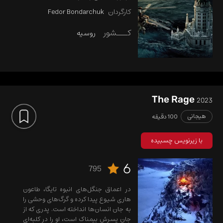
کارگردان
Fedor Bondarchuk
کـــشور
روسیه
The Rage
2023
هیجانی
100 دقیقه
با زیرنویس چسبیده
6
795
در اعماق جنگل‌های انبوه تایگا، طاعون
هاری شیوع پیدا کرده و گرگ‌های وحشی را
به جان انسان‌ها انداخته است. پدری که از
جان پسرش بیمناک است، او را در کلبه‌ای