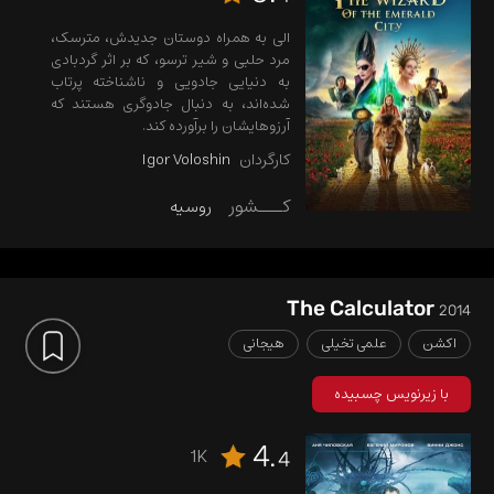
الی به همراه دوستان جدیدش، مترسک،
مرد حلبی و شیر ترسو، که بر اثر گردبادی
به دنیایی جادویی و ناشناخته پرتاب
شده‌اند، به دنبال جادوگری هستند که
آرزوهایشان را برآورده کند.
کارگردان
Igor Voloshin
کـــشور
روسیه
The Calculator
2014
اکشن
علمی تخیلی
هیجانی
با زیرنویس چسبیده
4.
1K
4