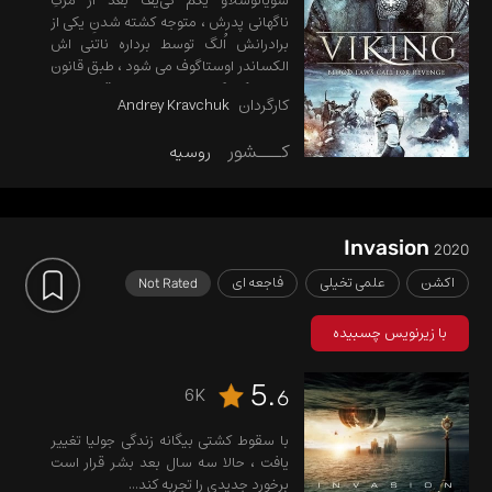
سویاتوسلاو یکم کی‌یف بعد از مرگِ
ناگهانی پدرش ، متوجه کشته شدنِ یکی از
برادرانش اُلگ توسط برداره ناتنی اش
الکساندر اوستاگوف می شود ، طبق قانون
برادره کوچکتر می بایست انتقام برادره
کارگردان
Andrey Kravchuk
کشته شده را بگیرد ، لذا او را برای انتقام
به دریاهای یخ زده در سوئد تبعید میکنند
کـــشور
روسیه
و ..
Invasion
2020
اکشن
علمی تخیلی
فاجعه ای
Not Rated
با زیرنویس چسبیده
5.
6K
6
با سقوط کشتی بیگانه زندگی جولیا تغییر
یافت ، حالا سه سال بعد بشر قرار است
برخورد جدیدی را تجربه کند...