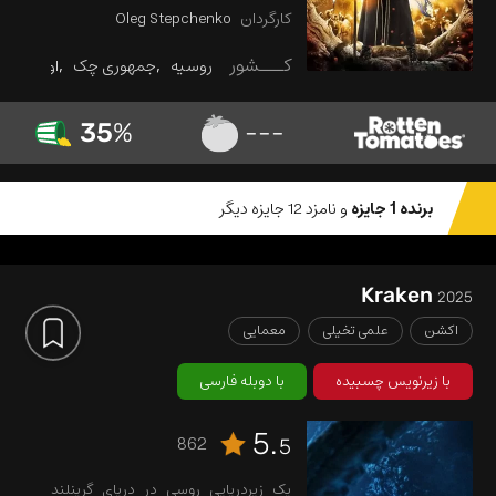
گمشده ای در جنگل های غیر قابل عبور
کارگردان
Oleg Stepchenko
اوکراین می یابد و...
کـــشور
روسیه
جمهوری چک
اوکراین
35
%
---
برنده 1 جایزه
و نامزد 12 جایزه دیگر
Kraken
2025
اکشن
علمی تخیلی
معمایی
با زیرنویس چسبیده
با دوبله فارسی
5.
862
5
یک زیردریایی روسی در دریای گرینلند