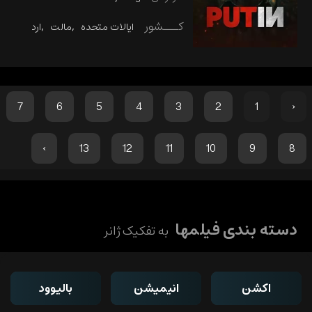
کـــشور
ایالات متحده
مالت
اردن
روس
7
6
5
4
3
2
1
‹
›
13
12
11
10
9
8
دسته بندی فیلمها
به تفکیک ژانر
اکشن
انیمیشن
بالیوود