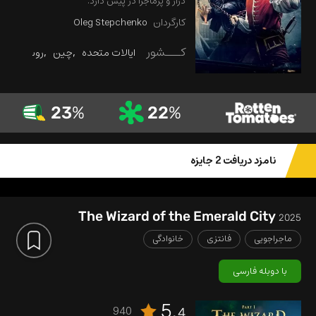
دراز و پرماجرا در پیش دارد.
کارگردان
Oleg Stepchenko
کـــشور
ایالات متحده
چین
روسیه
23
%
22
%
نامزد دریافت 2 جایزه
The Wizard of the Emerald City
2025
ماجراجویی
فانتزی
خانوادگی
با دوبله فارسی
5.
940
4