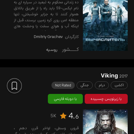
ده زندانی محکوم به تبعید در سیاره ای به
نام ایکس-59 باید راه را از طریق باتلاق
هموار کنند تا به جزایر خوشبختی، تنها
منطقه امن روی کره زمین برسند، قبل از
اینکه آب و هوای سخت یا وحشت های
زیرزمینی همه آنها را بکشد....
کارگردان
Dmitriy Grachev
کـــشور
روسیه
Viking
2017
اکشن
درام
جنگی
Not Rated
با زیرنویس چسبیده
با دوبله فارسی
4.
5K
6
قرون وسطی، اواخر قرنِ دهم ،