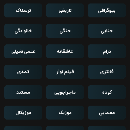
بیوگرافی
تاریخی
ترسناک
جنایی
جنگی
خانوادگی
درام
عاشقانه
علمی تخیلی
فانتزی
فیلم نوآر
کمدی
کوتاه
ماجراجویی
مستند
معمایی
موزیک
موزیکال