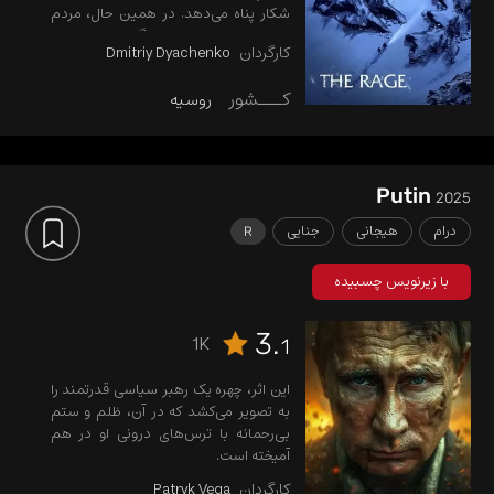
شکار پناه می‌دهد. در همین حال، مردم
محلی باید با دو خطر بزرگ دست و پنجه
کارگردان
Dmitriy Dyachenko
نرم کنند: گله گرگ‌های هار و شکارچی
بی‌رحمی که در کمین شکار است.
کـــشور
روسیه
Putin
2025
درام
هیجانی
جنایی
R
با زیرنویس چسبیده
3.
1K
1
این اثر، چهره یک رهبر سیاسی قدرتمند را
به تصویر می‌کشد که در آن، ظلم و ستم
بی‌رحمانه با ترس‌های درونی او در هم
آمیخته است.
کارگردان
Patryk Vega