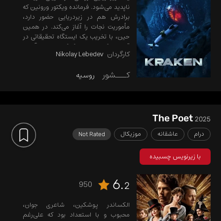
ناپدید می‌شود. فرمانده ویکتور ورونین که
برادرش هم در زیردریایی حضور دارد،
مأموریت نجات را آغاز می‌کند. در همین
حین، با تخریب یک ایستگاه تحقیقاتی در
قطب، یک هیولای کراکن از دل آب‌ها
کارگردان
Nikolay Lebedev
بیرون می‌آید.
کـــشور
روسیه
The Poet
2025
درام
عاشقانه
موزیکال
Not Rated
با زیرنویس چسبیده
6.
950
2
الکساندر پوشکین، شاعری جوان،
محبوب و با استعداد بود که علی‌رغم