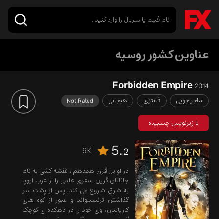
عناوین کشور روسیه
Forbidden Empire
2014
ماجراجویی
فانتزی
هیجانی
Not Rated
با زیرنویس چسبیده
5.
6K
2
در اوایل قرن هجدهم ، نقشه کشی به نام
جاناتان گرین سفری علمی را از غرب اروپا
به شرق شروع می کند. پس از پشت سر
گذاشتن ترنسیلوانیا و عبور از کوه های
کارپاتیان، وی خود را در دهکده ی کوچک