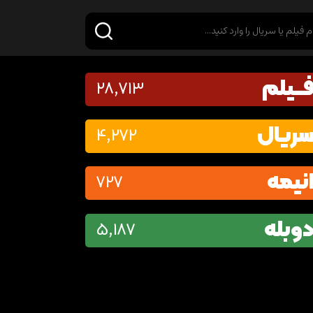
ـــیلم
28,713
ریال
4,272
نیمه
727
وبله
5,187