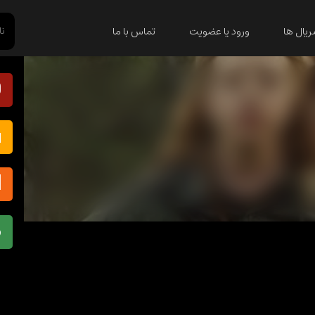
یال ها
ورود یا عضویت
تماس با ما
ف
س
ا
د