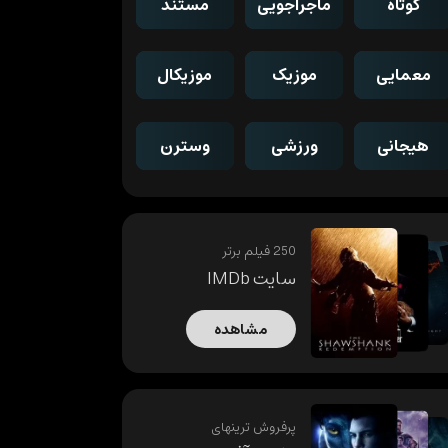
کوتاه
ماجراجویی
مستند
معمایی
موزیک
موزیکال
هیجانی
ورزشی
وسترن
250 فیلم برتر
سایت IMDb
مشاهده
پرفروش ترینهای