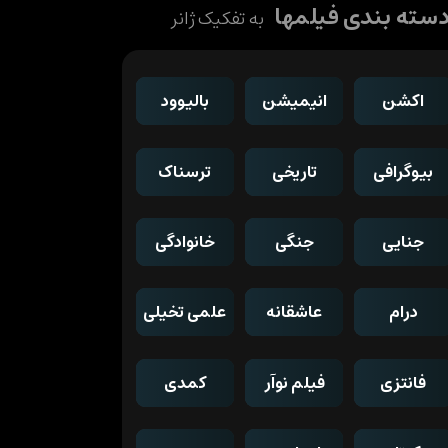
سته بندی فیلمها
به تفکیک ژانر
اکشن
انیمیشن
بالیوود
بیوگرافی
تاریخی
ترسناک
جنایی
جنگی
خانوادگی
درام
عاشقانه
علمی تخیلی
فانتزی
فیلم نوآر
کمدی