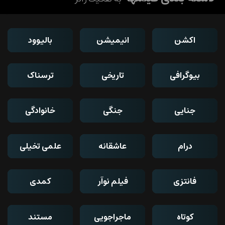
اکشن
انیمیشن
بالیوود
بیوگرافی
تاریخی
ترسناک
جنایی
جنگی
خانوادگی
درام
عاشقانه
علمی تخیلی
فانتزی
فیلم نوآر
کمدی
کوتاه
ماجراجویی
مستند