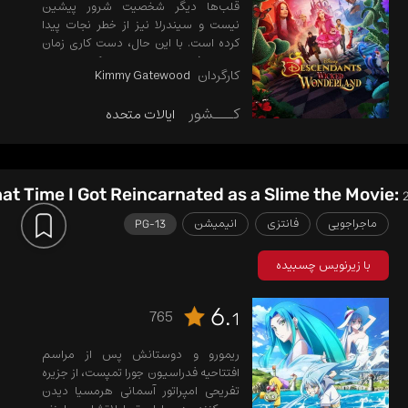
قلب‌ها دیگر شخصیت شرور پیشین
نیست و سیندرلا نیز از خطر نجات پیدا
کرده است. با این حال، دست کاری زمان
پیامدی غیرمنتظره دارد و مدوکس هتر را...
کارگردان
Kimmy Gatewood
کـــشور
ایالات متحده
at Time I Got Reincarnated as a Slime the Movie:
ماجراجویی
فانتزی
انیمیشن
PG-13
با زیرنویس چسبیده
6.
765
1
ریمورو و دوستانش پس از مراسم
افتتاحیه فدراسیون جورا تمپست، از جزیره
تفریحی امپراتور آسمانی هرمسیا دیدن