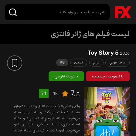
لیست فیلم های ژانر فانتزی
Toy Story 5
2026
ماجراجویی
درام
کمدی
PG
با زیرنویس چسبیده
با دوبله فارسی
7.
1K
74
8
وقتی «بانی» یک تبلت «لیلِی‌پد» را به‌عنوان
هدیه دریافت می‌کند و به آن وابسته
می‌شود، «باز»، «وودی»، «جسی» و بقیهٔ
اسباب‌بازی‌ها با چالشی تازه روبه‌رو
می‌شوند. آن‌ها باید با تهدیدی کاملاً جدید