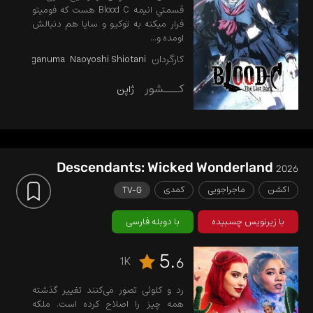
قسمتیِ انیمه Blood C هست که فومیتو
فرار میکنه به توکیو و سایا هم دنبالش
اومده و...
کارگردان
Naoyoshi Shiotani
ihiro Naganuma
کـــشور
ژاپن
Descendants: Wicked Wonderland
2026
اکشن
ماجراجویی
کمدی
TV-G
با زیرنویس چسبیده
با دوبله فارسی
5.
1K
6
رد و کلوئی تصور می‌کنند تغییر گذشته
همه چیز را اصلاح کرده است. ملکه