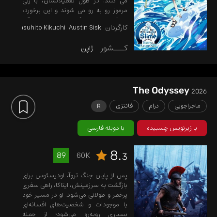
می کنند. در طول تعطیلاتشان، با زنی
مرموز رو به رو می شوند و این برخورد،
حادثه ای تازه را در کنار دریای لاجوردی رقم
کارگردان
Austin Sisk
Yasuhito Kikuchi
می زند...
کـــشور
ژاپن
The Odyssey
2026
ماجراجویی
درام
فانتزی
R
با زیرنویس چسبیده
با دوبله فارسی
8.
60K
89
3
پس از پایان جنگ تروآ، اودیسئوس برای
بازگشت به سرزمینش، ایتاکا، راهی سفری
پرخطر و طولانی می‌شود. او در مسیر خود
با موجودات و شخصیت‌های افسانه‌ای
بسیاری روبه‌رو می‌شود؛ از جمله