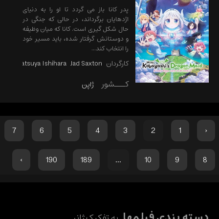
پدر کانا باز می گردد تا او را به دنیای
اژدهایان برگرداند، در حالی که جنگی در
حال شکل گیری است. کانا که میان وظیفه
و دوستانش گرفتار شده، باید مسیر خود
را انتخاب کند...
کارگردان
Jad Saxton
Tatsuya Ishihara
کـــشور
ژاپن
7
6
5
4
3
2
1
‹
›
190
189
...
10
9
8
دسته بندی فیلمها
به تفکیک ژانر