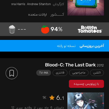
برای زمان بازی کودکان مقابله کنند؛
کارگردان
Andrew Stanton
McKenna Harris
تهدیدی که مأموریت و نقش آن‌ها را بسیار
دشوارتر از گذشته می‌کند.
کـــشور
ایالات متحده
---
94
%
آخرین بروزرسانی
نسخه لو رفته
Blood-C: The Last Dark
2012
اکشن
ماجراجویی
فانتزی
TV-MA
با زیرنویس چسبیده
6.
1K
1
داستان 6 ماه پس از وقایع سری 12