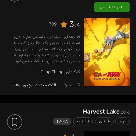
با دوبله فارسی
3.
709
4
قطب‌نمای اسرارآمیز، داستان تام و جری
است که در جریان یک تعقیب و گریز، با
پیدا کردن یک قطب‌نمای اسرارآمیز، وارد
ماجراجویی تازه‌ای شده و مسیرشان به
دنیایی ناشناخته و پرخطر کشیده می‌شود.
حالا باید با هم همکاری کرده تا راهی برای
کارگردان
Gang Zhang
بازگشت به خانه پیدا کنند.
کـــشور
ایالات متحده
چین
هند
Harvest Lake
2016
درام
فانتزی
ترسناک
TV-MA