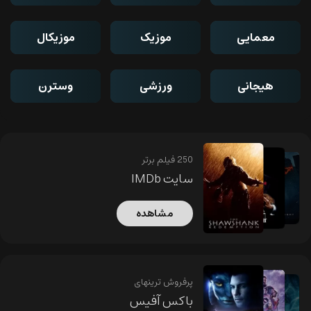
معمایی
موزیک
موزیکال
هیجانی
ورزشی
وسترن
250 فیلم برتر
سایت IMDb
مشاهده
پرفروش ترینهای
باکس آفیس