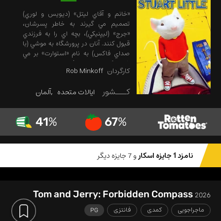
«خانم و آقاي ليتل» (ديويس و لوري)
تصميم مي گيرند به خاطر پسرشان،
«جرج» (ليپنيکي)، بچه اي را به فرزندي
قبول کنند. آنان در پرورشگاه به موشي (با
صداي فاکس) به نام «استوارت» بر مي
خورند که مي تواند حرف بزند، راست راست
کارگردان
Rob Minkoff
راه برود، لباس تنش کند و تقريبا هر کاري
که يک بچه ي آدم مي کند، انجام دهد....
کـــشور
ایالات متحده
آلمان
41
%
67
%
نامزد 1 جایزه اسکار
و 7 جایزه دیگر
Tom and Jerry: Forbidden Compass
2026
ماجراجویی
کمدی
فانتزی
PG